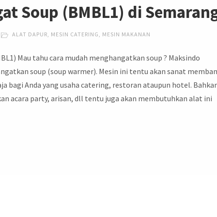
gat Soup (BMBL1) di Semaran
ALAT DAPUR
,
MESIN CATERING
,
MESIN MAKANAN
L1) Mau tahu cara mudah menghangatkan soup ? Maksindo
ngatkan soup (soup warmer). Mesin ini tentu akan sanat memba
aja bagi Anda yang usaha catering, restoran ataupun hotel. Bahka
 acara party, arisan, dll tentu juga akan membutuhkan alat ini