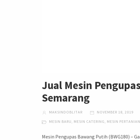
Jual Mesin Pengupa
Semarang
MAKSINDOBLITAR
NOVEMBER 18, 2019
MESIN BARU
,
MESIN CATERING
,
MESIN PERTANIA
Mesin Pengupas Bawang Putih (BWG180) – Gar