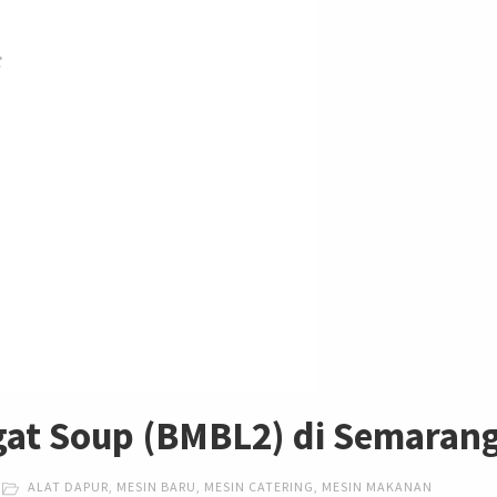
gat Soup (BMBL2) di Semaran
ALAT DAPUR
,
MESIN BARU
,
MESIN CATERING
,
MESIN MAKANAN